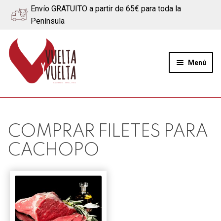
Envío GRATUITO a partir de 65€ para toda la
Península
Ir
Ir
a
al
Menú
la
contenido
navegación
Expand
Quiénes somos
el
menú
Ternera
COMPRAR FILETES PARA
hijo
CACHOPO
Cerdo
Quesos
Blog