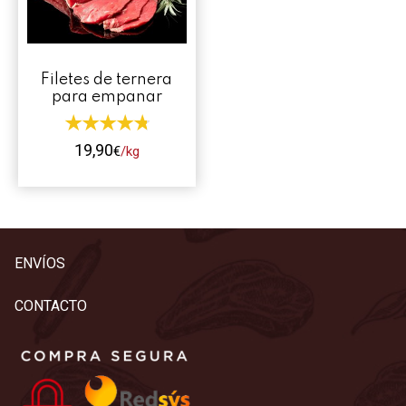
Contacto
Mi cuenta
Filetes de ternera
para empanar
0 productos
19,90
€
/kg
Este
producto
tiene
múltiples
ENVÍOS
variantes.
Las
CONTACTO
opciones
se
pueden
elegir