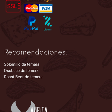
en
la
página
de
producto
Recomendaciones:
Solomillo de ternera
Osobuco de ternera
Roast Beef de ternera