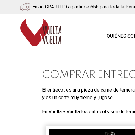
Envío GRATUITO a partir de 65€ para toda la Pen
Ir
Ir
a
al
QUIÉNES S
la
contenido
navegación
COMPRAR ENTREC
El entrecot es una pieza de carne de ternera
y es un corte muy tierno y jugoso.
En Vuelta y Vuelta los entrecots son de ter