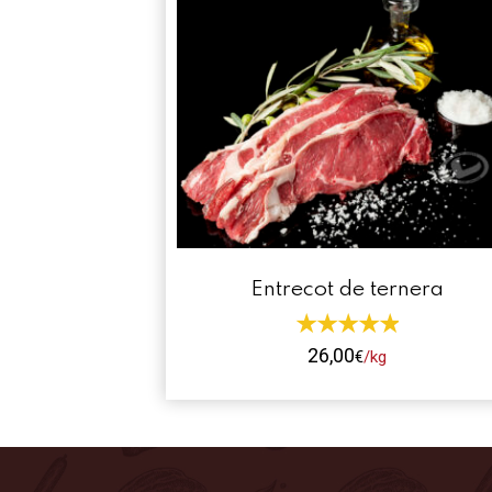
Entrecot de ternera
26,00
€
/kg
Este
producto
tiene
múltiples