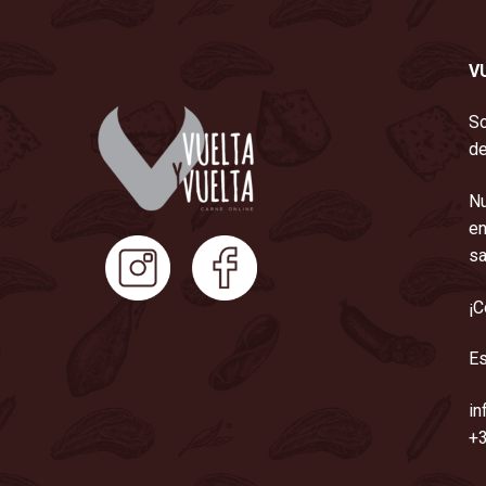
V
So
de
Nu
en
sa
¡C
Es
in
+3