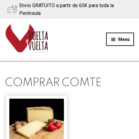
Envío GRATUITO a partir de 65€ para toda la
Península
Ir
Ir
a
al
Menú
la
contenido
navegación
Expand
Quiénes somos
el
menú
Ternera
COMPRAR COMTE
hijo
Cerdo
Quesos
Blog