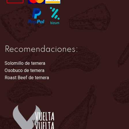
página
de
producto
Recomendaciones:
Solomillo de ternera
Osobuco de ternera
Roast Beef de ternera