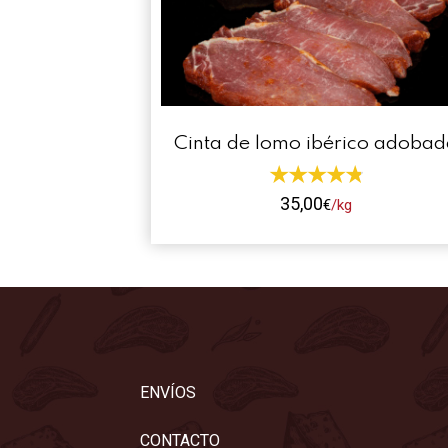
Cinta de lomo ibérico adobad
35,00
€
/kg
Este
producto
tiene
múltiples
variantes.
Las
opciones
ENVÍOS
se
pueden
CONTACTO
elegir