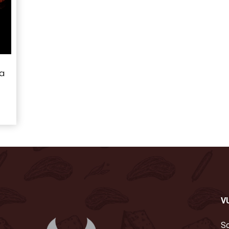
a
V
So