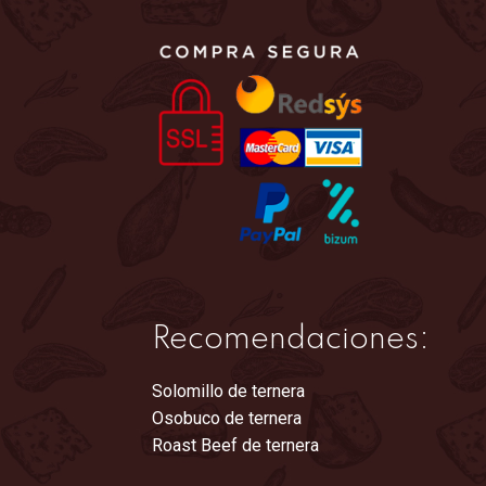
en
la
página
de
producto
Recomendaciones:
Solomillo de ternera
Osobuco de ternera
Roast Beef de ternera