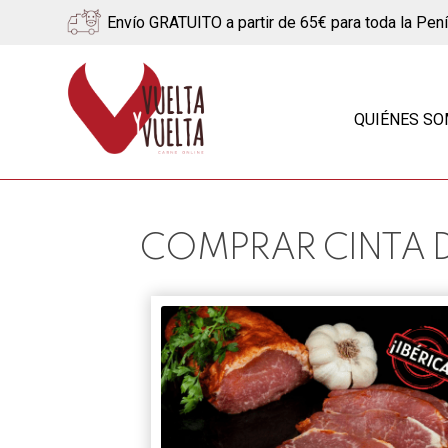
Envío GRATUITO a partir de 65€ para toda la Pen
Ir
Ir
a
al
QUIÉNES S
la
contenido
navegación
COMPRAR CINTA D