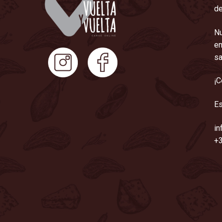
de
Nu
en
sa
¡C
Es
in
+3