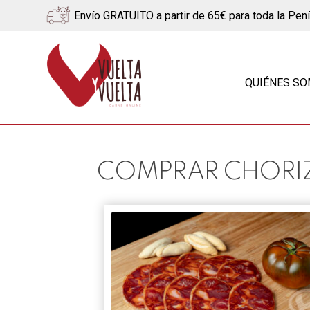
Envío GRATUITO a partir de 65€ para toda la Pen
Ir
Ir
a
al
QUIÉNES S
la
contenido
navegación
COMPRAR CHORI