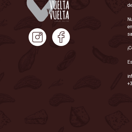
de
Nu
en
sa
¡C
Es
in
+3