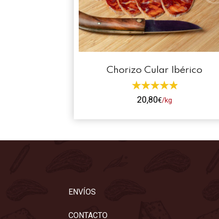
Chorizo Cular Ibérico
20,80
€
/kg
Este
producto
tiene
múltiples
variantes.
Las
opciones
ENVÍOS
se
pueden
CONTACTO
elegir