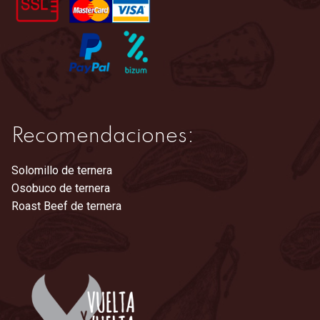
la
página
de
producto
Recomendaciones:
Solomillo de ternera
Osobuco de ternera
Roast Beef de ternera