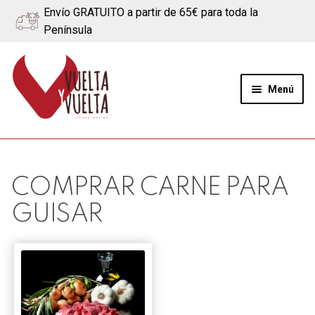
Envío GRATUITO a partir de 65€ para toda la
Península
Ir
Ir
a
al
Menú
la
contenido
navegación
Expand
Quiénes somos
el
menú
Ternera
COMPRAR CARNE PARA
hijo
GUISAR
Cerdo
Quesos
Blog