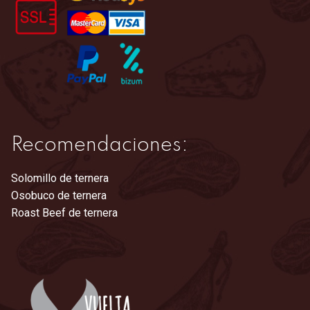
en
la
página
de
producto
Recomendaciones:
Solomillo de ternera
Osobuco de ternera
Roast Beef de ternera