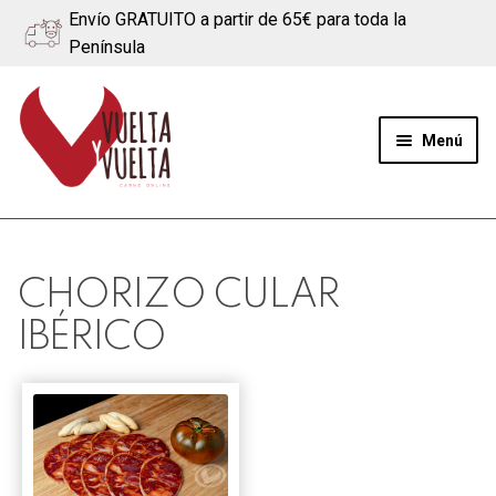
Envío GRATUITO a partir de 65€ para toda la
Península
Ir
Ir
a
al
Menú
la
contenido
navegación
Expand
Quiénes somos
el
menú
Ternera
CHORIZO CULAR
hijo
IBÉRICO
Cerdo
Quesos
Blog