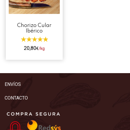
Contacto
Mi cuenta
Chorizo Cular
Ibérico
0 productos
20,80
€
/kg
Este
producto
tiene
múltiples
ENVÍOS
variantes.
Las
CONTACTO
opciones
se
pueden
elegir