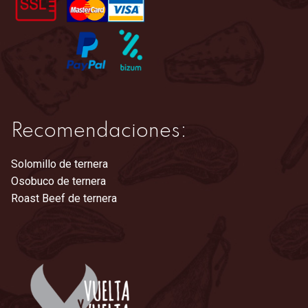
la
página
de
producto
Recomendaciones:
Solomillo de ternera
Osobuco de ternera
Roast Beef de ternera