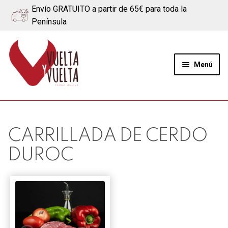
Envío GRATUITO a partir de 65€ para toda la
Península
Ir
Ir
a
al
Menú
la
contenido
navegación
Expand
Quiénes somos
el
menú
Ternera
CARRILLADA DE CERDO
hijo
DUROC
Cerdo
Quesos
Blog