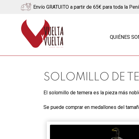
Envío GRATUITO a partir de 65€ para toda la Pen
Ir
Ir
a
al
QUIÉNES S
la
contenido
navegación
SOLOMILLO DE T
El solomillo de ternera es la pieza más nobl
Se puede comprar en medallones del tamaño 