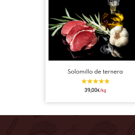
Solomillo de ternera
39,00
€
/kg
Este
producto
tiene
múltiples
variantes.