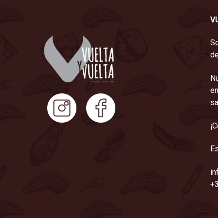
V
So
de
Nu
en
sa
¡C
Es
in
+3