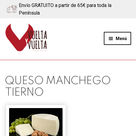
Envío GRATUITO a partir de 65€ para toda la
Península
Ir
Ir
a
al
Menú
la
contenido
navegación
Expand
Quiénes somos
el
menú
Ternera
QUESO MANCHEGO
hijo
TIERNO
Cerdo
Quesos
Blog