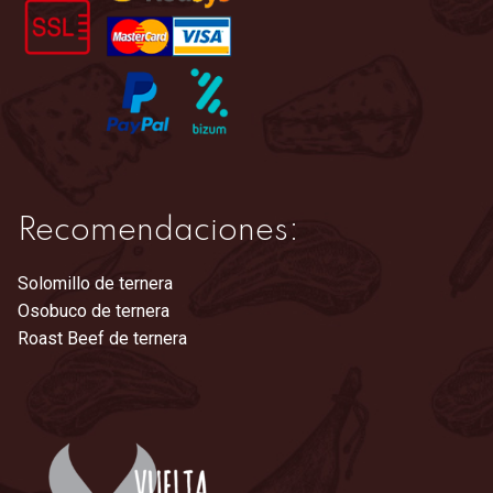
en
la
página
de
producto
Recomendaciones:
Solomillo de ternera
Osobuco de ternera
Roast Beef de ternera