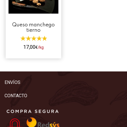
Contacto
Mi cuenta
Queso manchego
tierno
0 productos
17,00
€
/kg
Este
producto
tiene
múltiples
ENVÍOS
variantes.
Las
CONTACTO
opciones
se
pueden
elegir