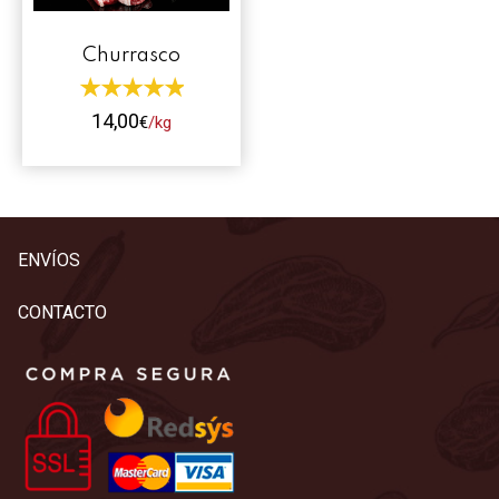
Contacto
Churrasco
Mi cuenta
14,00
€
/kg
0 productos
Este
producto
tiene
múltiples
ENVÍOS
variantes.
Las
CONTACTO
opciones
se
pueden
elegir
en
la