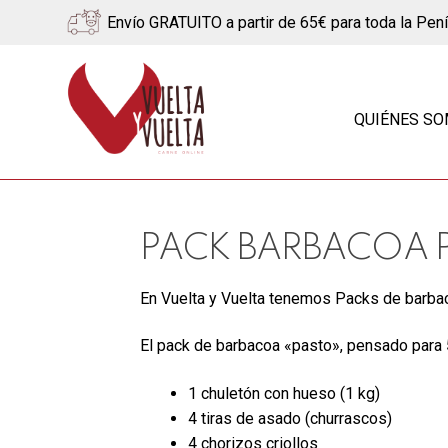
Envío GRATUITO a partir de 65€ para toda la Pen
Ir
Ir
a
al
QUIÉNES S
la
contenido
navegación
PACK BARBACOA 
En Vuelta y Vuelta tenemos Packs de barbaco
El pack de barbacoa «pasto», pensado para 
1 chuletón con hueso (1 kg)
4 tiras de asado (churrascos)
4 chorizos criollos