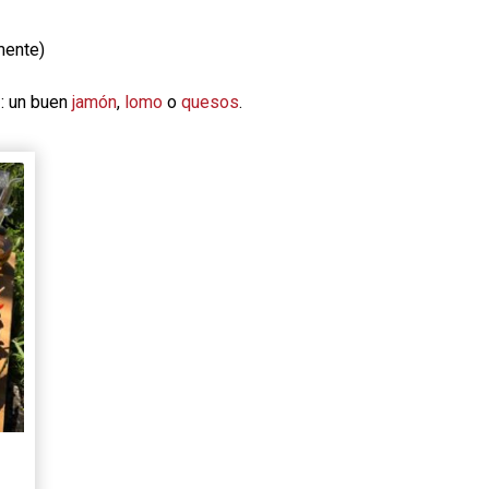
mente)
 : un buen
jamón
,
lomo
o
quesos
.