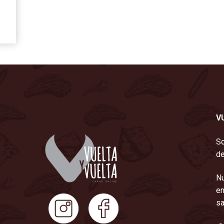
V
So
de
Nu
en
sa