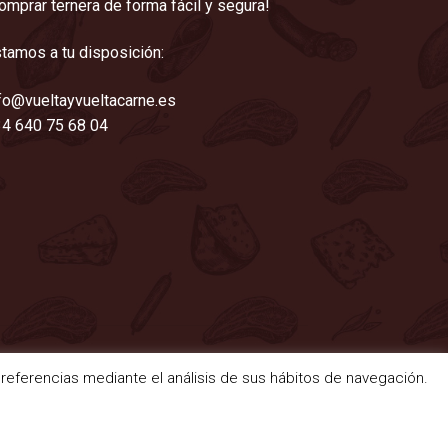
omprar ternera de forma fácil y segura!
tamos a tu disposición:
fo@vueltayvueltacarne.es
4 640 75 68 04
 preferencias mediante el análisis de sus hábitos de navegación.