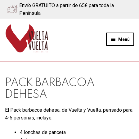
Envío GRATUITO a partir de 65€ para toda la
Península
Ir
Ir
a
al
Menú
la
contenido
navegación
Expand
Quiénes somos
el
menú
Ternera
PACK BARBACOA
hijo
DEHESA
Cerdo
El Pack barbacoa dehesa, de Vuelta y Vuelta, pensado para
Quesos
4-5 personas, incluye:
Blog
4 lonchas de panceta