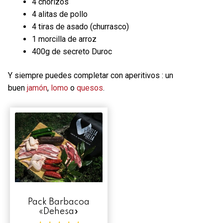
4 chorizos
Contacto
4 alitas de pollo
4 tiras de asado (churrasco)
Mi cuenta
1 morcilla de arroz
400g de secreto Duroc
0 productos
Y siempre puedes completar con aperitivos : un
buen
jamón
,
lomo
o
quesos
.
Pack Barbacoa
«Dehesa»