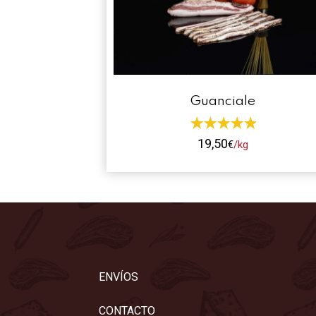
Guanciale
19,50
€
/kg
Este
producto
tiene
múltiples
variantes.
Las
opciones
ENVÍOS
se
pueden
CONTACTO
elegir