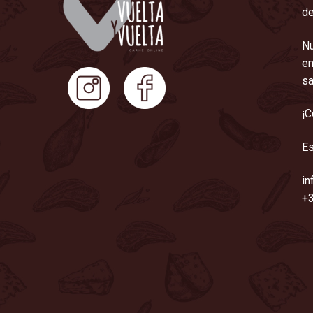
de
Nu
en
sa
¡C
Es
in
+3