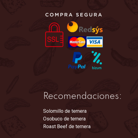
en
la
página
de
producto
Recomendaciones:
Solomillo de ternera
Osobuco de ternera
Roast Beef de ternera