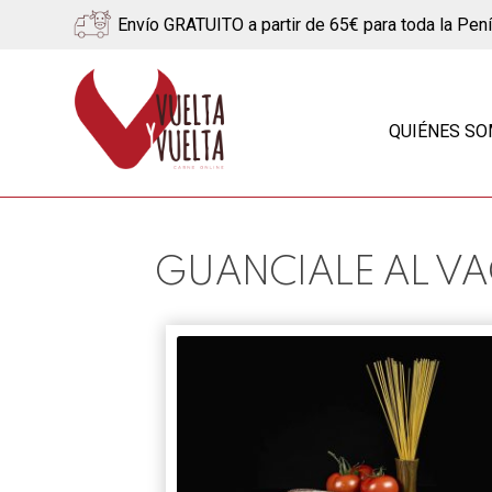
Envío GRATUITO a partir de 65€ para toda la Pen
Ir
Ir
a
al
QUIÉNES S
la
contenido
navegación
GUANCIALE AL V