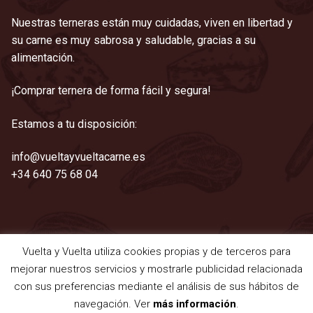
Nuestras terneras están muy cuidadas, viven en libertad y
su carne es muy sabrosa y saludable, gracias a su
alimentación.
¡Comprar ternera de forma fácil y segura!
Estamos a tu disposición:
info@vueltayvueltacarne.es
+34 640 75 68 04
Vuelta y Vuelta utiliza cookies propias y de terceros para
©2021 Vuelta y Vuelta
mejorar nuestros servicios y mostrarle publicidad relacionada
Aviso legal
|
Cookies
|
Privacidad
|
Términos y condiciones
con sus preferencias mediante el análisis de sus hábitos de
navegación. Ver
más información
.