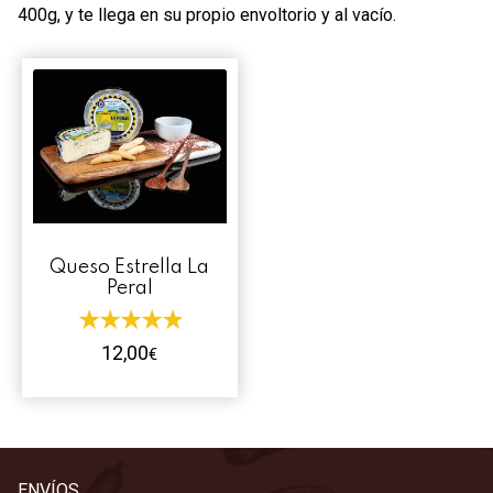
400g, y te llega en su propio envoltorio y al vacío.
Contacto
Mi cuenta
0 productos
Queso Estrella La
Peral
12,00
€
ENVÍOS