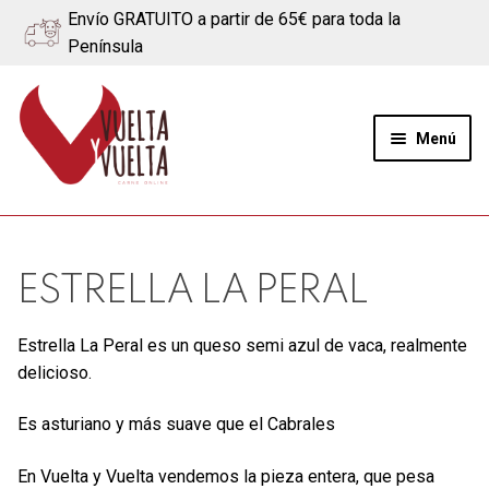
Envío GRATUITO a partir de 65€ para toda la
Península
Ir
Ir
a
al
Menú
la
contenido
navegación
Expand
Quiénes somos
el
menú
Ternera
ESTRELLA LA PERAL
hijo
Cerdo
Estrella La Peral es un queso semi azul de vaca, realmente
delicioso.
Quesos
Es asturiano y más suave que el Cabrales
Blog
En Vuelta y Vuelta vendemos la pieza entera, que pesa