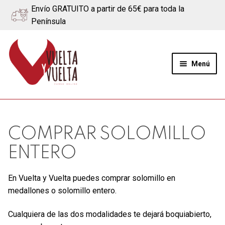
Envío GRATUITO a partir de 65€ para toda la
Península
Ir
Ir
a
al
Menú
la
contenido
navegación
Expand
Quiénes somos
el
menú
Ternera
COMPRAR SOLOMILLO
hijo
ENTERO
Cerdo
En Vuelta y Vuelta puedes comprar solomillo en
Quesos
medallones o solomillo entero.
Blog
Cualquiera de las dos modalidades te dejará boquiabierto,