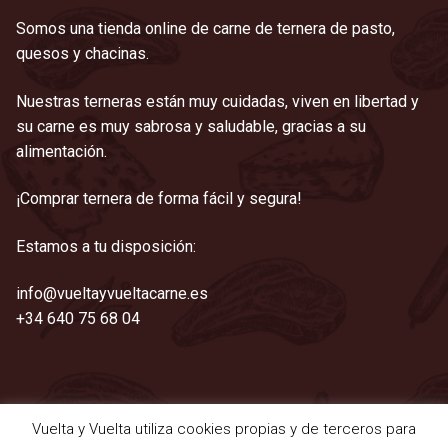
Somos una tienda online de carne de ternera de pasto,
quesos y chacinas.
Nuestras terneras están muy cuidadas, viven en libertad y
su carne es muy sabrosa y saludable, gracias a su
alimentación.
¡Comprar ternera de forma fácil y segura!
Estamos a tu disposición:
info@vueltayvueltacarne.es
+34 640 75 68 04
Vuelta y Vuelta utiliza cookies propias y de terceros para
©2021 Vuelta y Vuelta