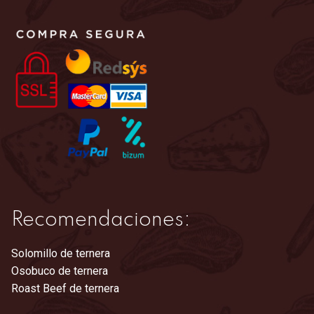
opciones
se
pueden
elegir
en
la
página
de
producto
Recomendaciones:
Solomillo de ternera
Osobuco de ternera
Roast Beef de ternera