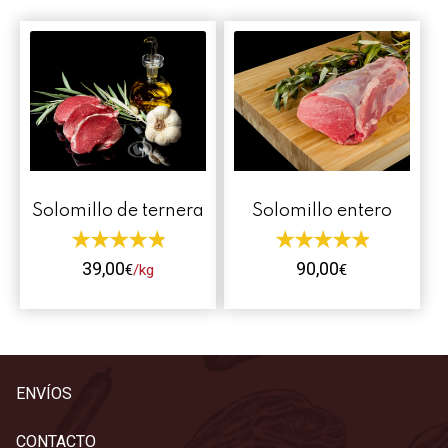
Contacto
Mi cuenta
0 productos
Solomillo de ternera
Solomillo entero
39,00
90,00
€
/kg
€
Este
producto
tiene
múltiples
ENVÍOS
variantes.
Las
CONTACTO