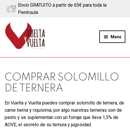
Envío GRATUITO a partir de 65€ para toda la
Península
Ir
Ir
a
al
Menú
la
contenido
navegación
Expand
Quiénes somos
el
menú
Ternera
COMPRAR SOLOMILLO
hijo
DE TERNERA
Cerdo
En Vuelta y Vuelta puedes comprar solomillo de ternera, de
Quesos
carne tierna y riquísima, por algo nuestras terneras son de
pasto y se suplementan con un forraje que lleva 1,5% de
Blog
AOVE, el secreto de su ternura y jugosidad.