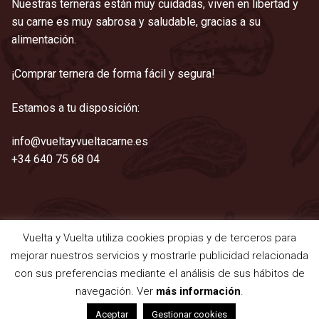
Nuestras terneras están muy cuidadas, viven en libertad y
su carne es muy sabrosa y saludable, gracias a su
alimentación.
¡Comprar ternera de forma fácil y segura!
Estamos a tu disposición:
info@vueltayvueltacarne.es
+34 640 75 68 04
Vuelta y Vuelta utiliza cookies propias y de terceros para
©2021 Vuelta y Vuelta
mejorar nuestros servicios y mostrarle publicidad relacionada
Aviso legal
|
Cookies
|
Privacidad
|
Términos y condiciones
con sus preferencias mediante el análisis de sus hábitos de
navegación. Ver
más información
.
0
Aceptar
Gestionar cookies
Buscar
Buscar