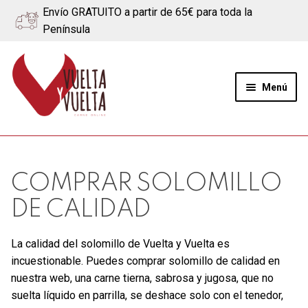
Envío GRATUITO a partir de 65€ para toda la
Península
Ir
Ir
a
al
Menú
la
contenido
navegación
Expand
Quiénes somos
el
menú
Ternera
COMPRAR SOLOMILLO
hijo
DE CALIDAD
Cerdo
La calidad del solomillo de Vuelta y Vuelta es
Quesos
incuestionable. Puedes comprar solomillo de calidad en
nuestra web, una carne tierna, sabrosa y jugosa, que no
Blog
suelta líquido en parrilla, se deshace solo con el tenedor,