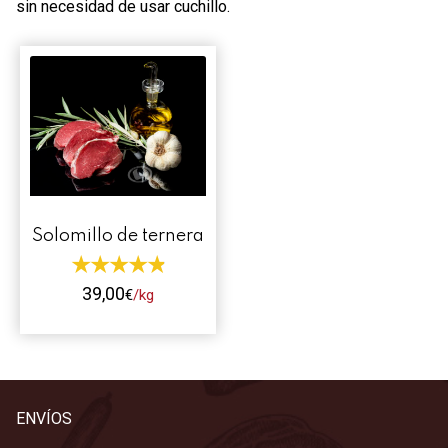
sin necesidad de usar cuchillo.
Contacto
Mi cuenta
0 productos
Solomillo de ternera
39,00
€
/kg
Este
producto
tiene
múltiples
ENVÍOS
variantes.