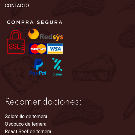
Las
CONTACTO
opciones
se
pueden
elegir
en
la
página
de
producto
Recomendaciones:
Solomillo de ternera
Osobuco de ternera
Roast Beef de ternera