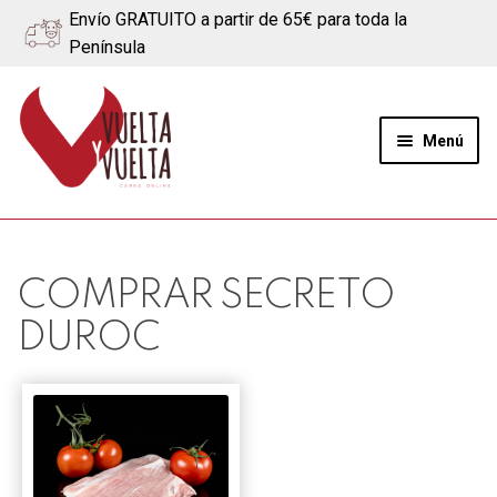
Envío GRATUITO a partir de 65€ para toda la
Península
Ir
Ir
a
al
Menú
la
contenido
navegación
Expand
Quiénes somos
el
menú
Ternera
COMPRAR SECRETO
hijo
DUROC
Cerdo
Quesos
Blog