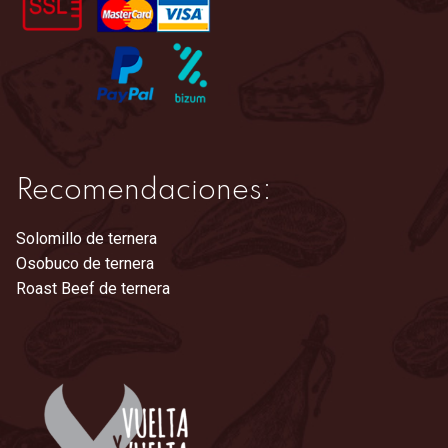
la
página
de
producto
Recomendaciones:
Solomillo de ternera
Osobuco de ternera
Roast Beef de ternera