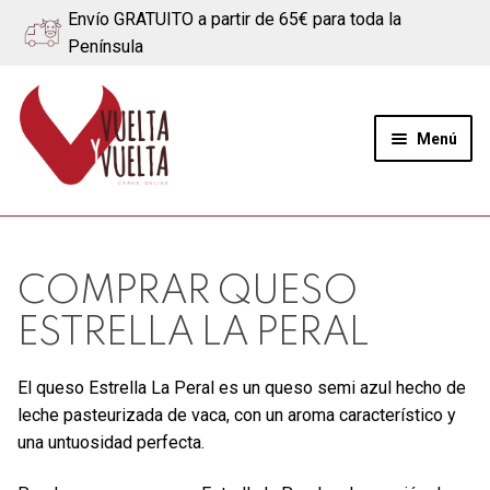
Envío GRATUITO a partir de 65€ para toda la
Península
Ir
Ir
a
al
Menú
la
contenido
navegación
Expand
Quiénes somos
el
menú
Ternera
COMPRAR QUESO
hijo
ESTRELLA LA PERAL
Cerdo
El queso Estrella La Peral es un queso semi azul hecho de
Quesos
leche pasteurizada de vaca, con un aroma característico y
una untuosidad perfecta.
Blog