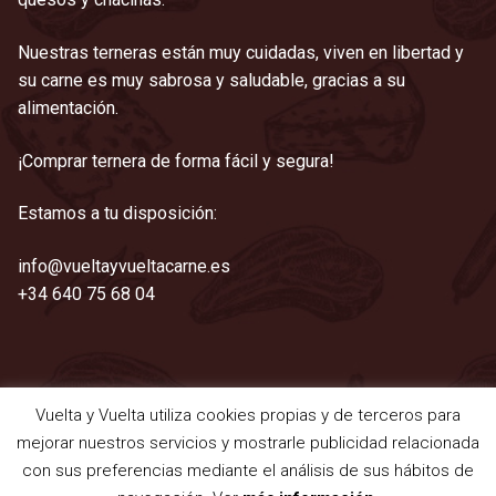
Nuestras terneras están muy cuidadas, viven en libertad y
su carne es muy sabrosa y saludable, gracias a su
alimentación.
¡Comprar ternera de forma fácil y segura!
Estamos a tu disposición:
info@vueltayvueltacarne.es
+34 640 75 68 04
Vuelta y Vuelta utiliza cookies propias y de terceros para
©2021 Vuelta y Vuelta
mejorar nuestros servicios y mostrarle publicidad relacionada
Aviso legal
|
Cookies
|
Privacidad
|
Términos y condiciones
con sus preferencias mediante el análisis de sus hábitos de