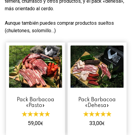
ternera, churrasco y otros productos, y el pack «dehesa»,
Contacto
más orientado al cerdo.
Mi cuenta
Aunque también puedes comprar productos sueltos
(chuletones, solomillo…)
0 productos
Pack Barbacoa
Pack Barbacoa
«Pasto»
«Dehesa»
59,00
33,00
€
€