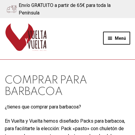
Envío GRATUITO a partir de 65€ para toda la
Península
Ir
Ir
a
al
Menú
la
contenido
navegación
Expand
Quiénes somos
el
menú
Ternera
COMPRAR PARA
hijo
BARBACOA
Cerdo
¿tienes que comprar para barbacoa?
Quesos
En Vuelta y Vuelta hemos diseñado Packs para barbacoa,
Blog
para facilitarte la elección: Pack «pasto» con chuletón de