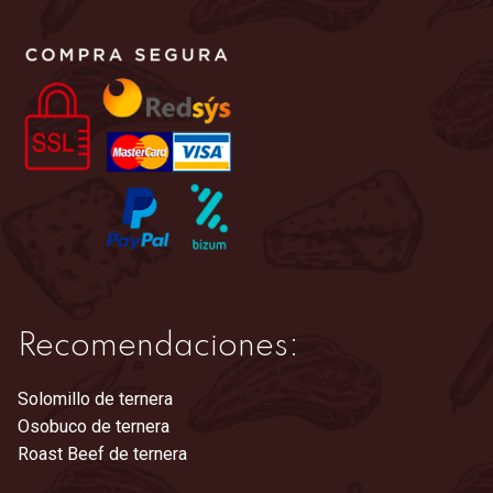
opciones
se
pueden
elegir
en
la
página
de
producto
Recomendaciones:
Solomillo de ternera
Osobuco de ternera
Roast Beef de ternera