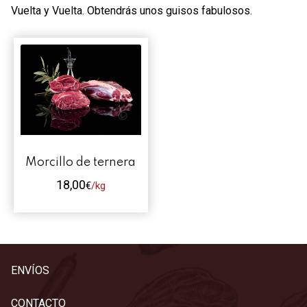
Contacto
Vuelta y Vuelta. Obtendrás unos guisos fabulosos.
Mi cuenta
0 productos
Morcillo de ternera
18,00
€
/kg
Este
producto
tiene
múltiples
ENVÍOS
variantes.
Las
CONTACTO