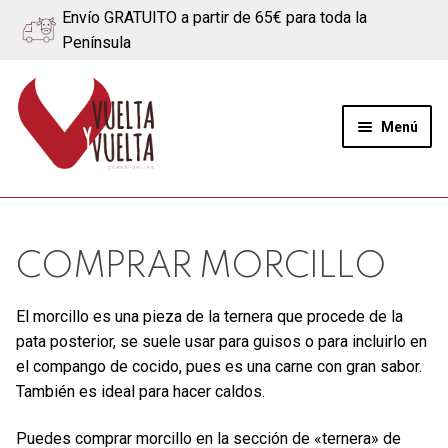
Envío GRATUITO a partir de 65€ para toda la
Península
Ir
Ir
a
al
Menú
la
contenido
navegación
Expand
Quiénes somos
el
menú
Ternera
COMPRAR MORCILLO
hijo
Cerdo
El morcillo es una pieza de la ternera que procede de la
pata posterior, se suele usar para guisos o para incluirlo en
Quesos
el compango de cocido, pues es una carne con gran sabor.
También es ideal para hacer caldos.
Blog
Puedes comprar morcillo en la sección de «ternera» de