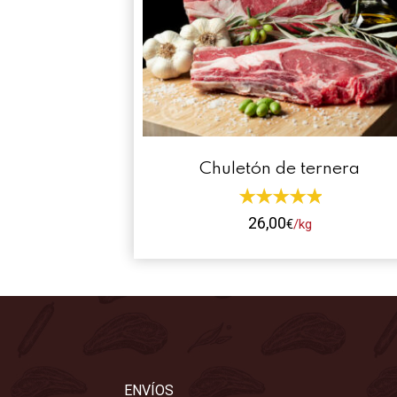
Chuletón de ternera
26,00
€
/kg
Este
producto
tiene
múltiples
variantes.
Las
opciones
ENVÍOS
se