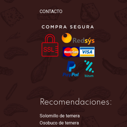
pueden
CONTACTO
elegir
en
la
página
de
producto
Recomendaciones:
Solomillo de ternera
Osobuco de ternera