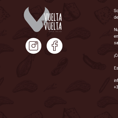
So
de
Nu
en
sa
¡C
Es
in
+3