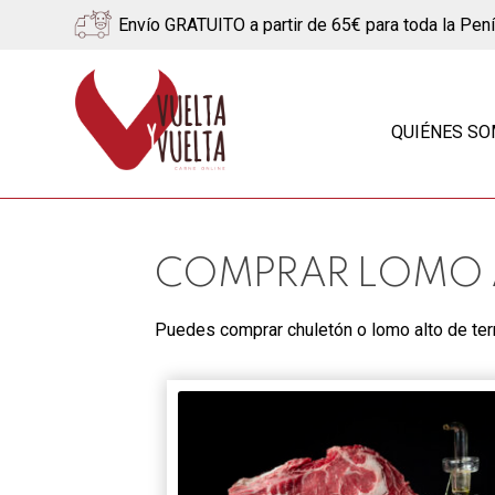
Envío GRATUITO a partir de 65€ para toda la Pen
Ir
Ir
a
al
QUIÉNES S
la
contenido
navegación
COMPRAR LOMO A
Puedes comprar chuletón o lomo alto de terne