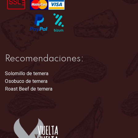
la
página
de
producto
Recomendaciones:
Solomillo de ternera
Osobuco de ternera
Roast Beef de ternera