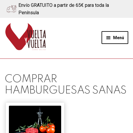
Envío GRATUITO a partir de 65€ para toda la
Península
Ir
Ir
a
al
Menú
la
contenido
navegación
Expand
Quiénes somos
el
menú
Ternera
COMPRAR
hijo
HAMBURGUESAS SANAS
Cerdo
Quesos
Blog