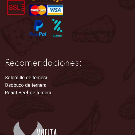
en
la
página
de
producto
Recomendaciones:
Solomillo de ternera
Osobuco de ternera
Roast Beef de ternera