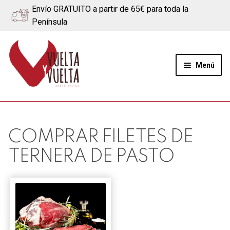
Envío GRATUITO a partir de 65€ para toda la
Península
Ir
Ir
a
al
Menú
la
contenido
navegación
Expand
Quiénes somos
el
menú
Ternera
COMPRAR FILETES DE
hijo
TERNERA DE PASTO
Cerdo
Quesos
Blog