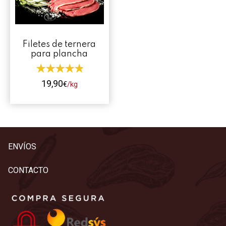
Contacto
Mi cuenta
Filetes de ternera
para plancha
0 productos
19,90
€
/kg
Este
producto
tiene
múltiples
ENVÍOS
variantes.
Las
CONTACTO
opciones
se
pueden
elegir