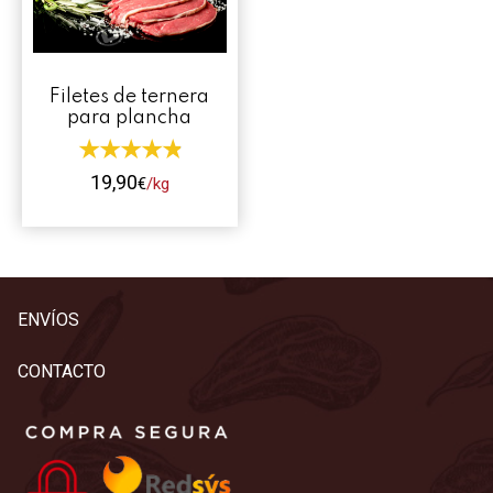
Contacto
Mi cuenta
Filetes de ternera
para plancha
0 productos
19,90
€
/kg
Este
producto
tiene
múltiples
ENVÍOS
variantes.
Las
CONTACTO
opciones
se
pueden
elegir