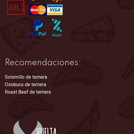
en
la
página
de
producto
Recomendaciones:
Solomillo de ternera
Osobuco de ternera
Roast Beef de ternera