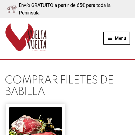
Envío GRATUITO a partir de 65€ para toda la
Península
Ir
Ir
a
al
Menú
la
contenido
navegación
Expand
Quiénes somos
el
menú
Ternera
COMPRAR FILETES DE
hijo
BABILLA
Cerdo
Quesos
Blog