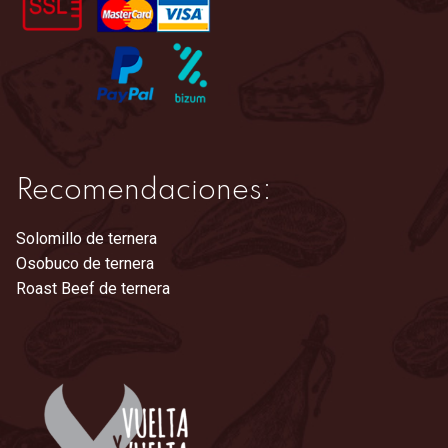
la
página
de
producto
Recomendaciones:
Solomillo de ternera
Osobuco de ternera
Roast Beef de ternera