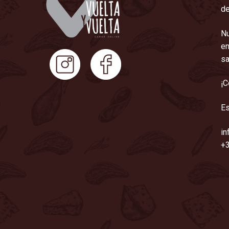
de
Nu
en
sa
¡C
Es
in
+3