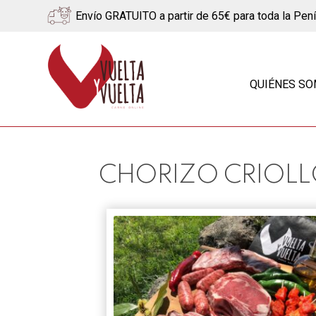
Envío GRATUITO a partir de 65€ para toda la Pen
Ir
Ir
a
al
QUIÉNES S
la
contenido
navegación
CHORIZO CRIOL