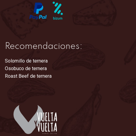
página
de
producto
Recomendaciones:
Solomillo de ternera
Osobuco de ternera
Roast Beef de ternera