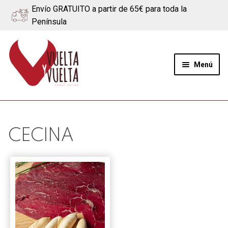
Envío GRATUITO a partir de 65€ para toda la
Península
Ir
Ir
a
al
Menú
la
contenido
navegación
Expand
Quiénes somos
el
menú
Ternera
CECINA
hijo
Cerdo
Quesos
Blog