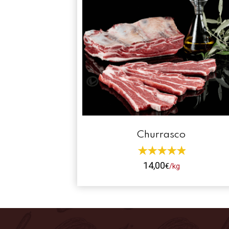
Churrasco
14,00
€
/kg
Este
producto
tiene
múltiples