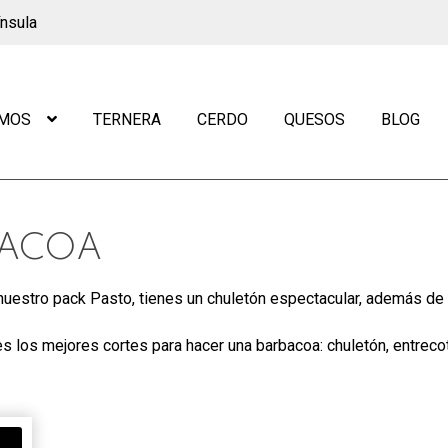
ínsula
OMOS
TERNERA
CERDO
QUESOS
BLOG
BACOA
nuestro pack Pasto, tienes un chuletón espectacular, además de 
nes los mejores cortes para hacer una barbacoa: chuletón, entrecot