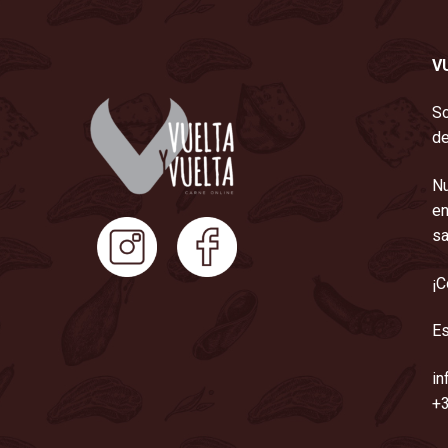
V
So
de
Nu
en
sa
¡C
Es
in
+3