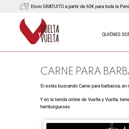
Envío GRATUITO a partir de 65€ para toda la Pen
Ir
Ir
a
al
QUIÉNES S
la
contenido
navegación
CARNE PARA BAR
Si estás buscando Carne para barbacoa, en 
Y en la tienda online de Vuelta y Vuelta, tie
hamburguesas.