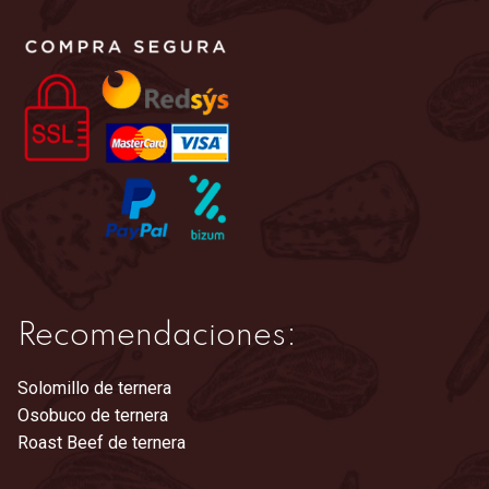
opciones
se
pueden
elegir
en
la
página
de
producto
Recomendaciones:
Solomillo de ternera
Osobuco de ternera
Roast Beef de ternera