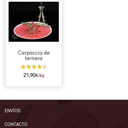
Contacto
Mi cuenta
0 productos
Carpaccio de
ternera
21,90
€
/kg
Este
producto
tiene
múltiples
ENVÍOS
variantes.
Las
CONTACTO