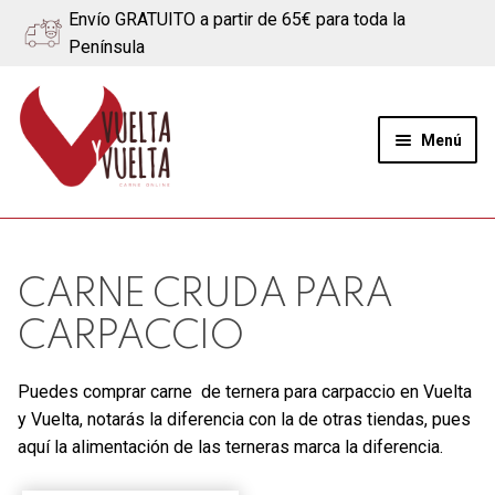
Envío GRATUITO a partir de 65€ para toda la
Península
Ir
Ir
a
al
Menú
la
contenido
navegación
Expand
Quiénes somos
el
menú
Ternera
CARNE CRUDA PARA
hijo
CARPACCIO
Cerdo
Puedes comprar carne de ternera para carpaccio en Vuelta
Quesos
y Vuelta, notarás la diferencia con la de otras tiendas, pues
aquí la alimentación de las terneras marca la diferencia.
Blog