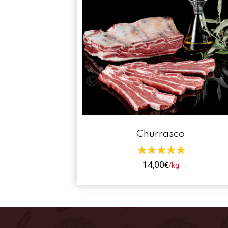
Churrasco
14,00
€
/kg
Este
producto
tiene
múltiples