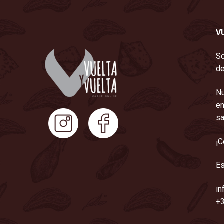
V
So
de
Nu
en
sa
¡C
Es
in
+3