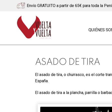
Envío GRATUITO a partir de 65€ para toda la Pen
Ir
Ir
a
al
QUIÉNES S
la
contenido
navegación
ASADO DE TIRA
El asado de tira, o churrasco, es el corte tr
España.
El asado de tira a la plancha, parrilla o bar